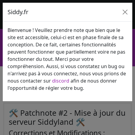
Siddy.fr
Bienvenue ! Veuillez prendre note que bien que le
siddy-fr.mine.fun
site est accessible, celui-ci est en phase finale de sa
0 joueur en ligne
conception. De ce fait, certaines fonctionnalités
peuvent fonctionner que partiellement voire ne pas
Inscription
Connexion
fonctionner du tout. Merci pour votre
compréhension. Aussi, si vous constatez un bug ou
n'arrivez pas à vous connectez, nous vous prions de
nous contacter sur
discord
afin de nous donner
l'opportunité de régler votre bug.
PATCHNOTES
🛠️ Patchnote #2 - Mise à jour du
serveur Siddyland 🛠️
Corrections et Modifications :